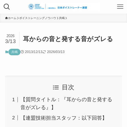
TOP
ホーム
ボイストレーニングノウハウ
共鳴
2026
耳からの音と発する音がズレる
日本ボイストレーナー連盟資格認定につ
3/13
いて
2013/12/13
2026/03/13
共鳴
ボイストレーニングサービス
目次
ボイストレーニング勉強会
【質問タイトル：『耳からの音と発する
音がズレる』】
組織概要
【連盟技術担当スタッフ：以下回答】