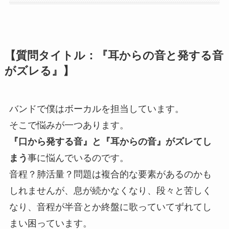
年間事業計画
よくあるご質問
【質問タイトル：『耳からの音と発する音
がズレる』】
取材・講演などのご依頼
バンドで僕はボーカルを担当しています。
そこで悩みが一つあります。
お問合せ
『口から発する音』と『耳からの音』がズレてし
まう
事に悩んでいるのです。
音程？肺活量？問題は複合的な要素があるのかも
しれませんが、息が続かなくなり、段々と苦しく
なり、音程が半音とか終盤に歌っていてずれてし
まい困っています。