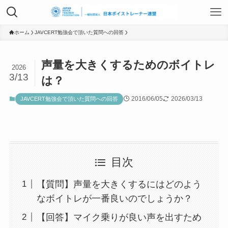
TOP
ホーム
JAVCERT勉強会で頂いた質問への回答
声量を大きくするためのボイトレ
2026
日本ボイストレーナー連盟資格認定につ
3/13
は？
いて
2016/06/05
2026/03/13
JAVCERT勉強会で頂いた質問への回答
ボイストレーニングサービス
目次
ボイストレーニング勉強会
【質問】声量を大きくするにはどのよう
なボイトレが一番良いのでしょうか？
組織概要
【回答】マイク乗りが良い声を出すため