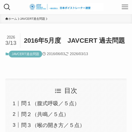
TOP
ホーム
JAVCERT過去問題
2026
2016年5月度 JAVCERT 過去問題
日本ボイストレーナー連盟資格認定につ
3/13
いて
2016/06/03
2026/03/13
JAVCERT過去問題
ボイストレーニングサービス
目次
ボイストレーニング勉強会
問１（腹式呼吸／５点）
問２（共鳴／５点）
組織概要
問３（喉の開き方／５点）