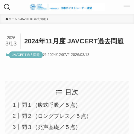
TOP
ホーム
JAVCERT過去問題
2026
2024年11月度 JAVCERT過去問題
日本ボイストレーナー連盟資格認定につ
3/13
いて
2024/12/07
2026/03/13
JAVCERT過去問題
ボイストレーニングサービス
目次
ボイストレーニング勉強会
問１（腹式呼吸／５点）
問２（ロングブレス／５点）
組織概要
問３（発声基礎／５点）