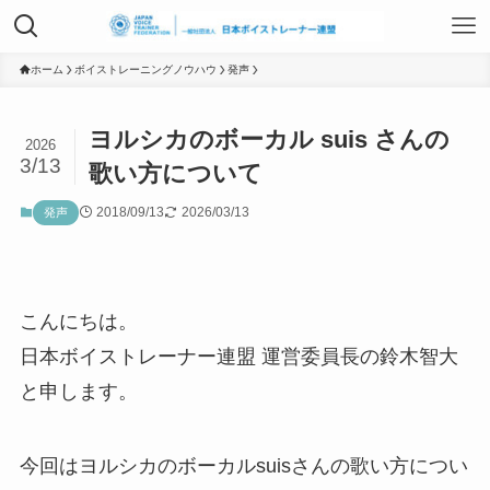
TOP
ホーム
ボイストレーニングノウハウ
発声
ヨルシカのボーカル suis さんの
2026
日本ボイストレーナー連盟資格認定につ
3/13
歌い方について
いて
2018/09/13
2026/03/13
発声
ボイストレーニングサービス
こんにちは。
ボイストレーニング勉強会
日本ボイストレーナー連盟 運営委員長の鈴木智大
と申します。
組織概要
今回はヨルシカのボーカルsuisさんの歌い方につい