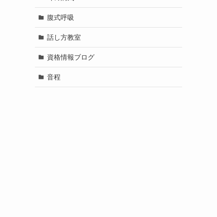
腹式呼吸
話し方教室
資格情報ブログ
音程