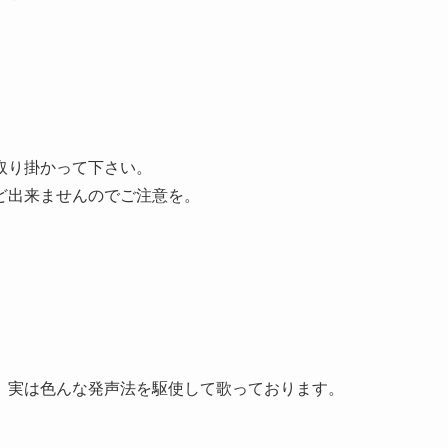
。
取り掛かって下さい。
ど出来ませんのでご注意を。
。実は色んな発声法を駆使して歌っております。