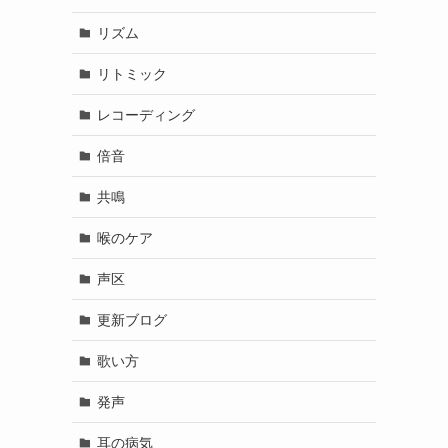
リズム
リトミック
レコーディング
倍音
共鳴
喉のケア
声区
更新ブログ
歌い方
発声
耳の病気