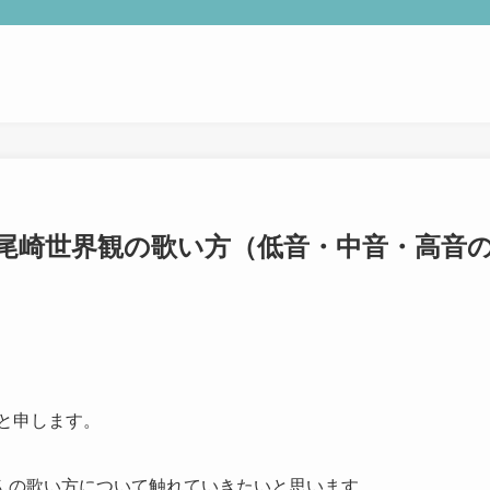
TOP
日本ボイストレーナー連盟資格認定につい
尾崎世界観の歌い方（低音・中音・高音
ボイストレーニングサービス
ボイストレーニング勉強会
組織概要
と申します。
んの歌い方について触れていきたいと思います。