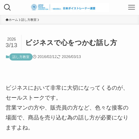
TOP
ホーム
話し方教室
2026
ビジネスで心をつかむ話し方
日本ボイストレーナー連盟資格認定につ
3/13
いて
2016/02/12
2026/03/13
話し方教室
ボイストレーニングサービス
ビジネスにおいて非常に大切になってくるのが、
セールストークです。
ボイストレーニング勉強会
営業マンの方や、販売員の方など、色々な接客の
場面で、商品を売り込む為の話し方が必要になり
組織概要
ますよね。