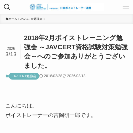
TOP
ホーム
JAVCERT勉強会
2018年2月ボイストレーニング勉
日本ボイストレーナー連盟資格認定につ
強会 ～JAVCERT資格試験対策勉強
2026
いて
3/13
会～へのご参加ありがとうござい
ました。
ボイストレーニングサービス
2018/02/28
2026/03/13
JAVCERT勉強会
ボイストレーニング勉強会
こんにちは。
ボイストレーナーの吉岡研一郎です。
組織概要