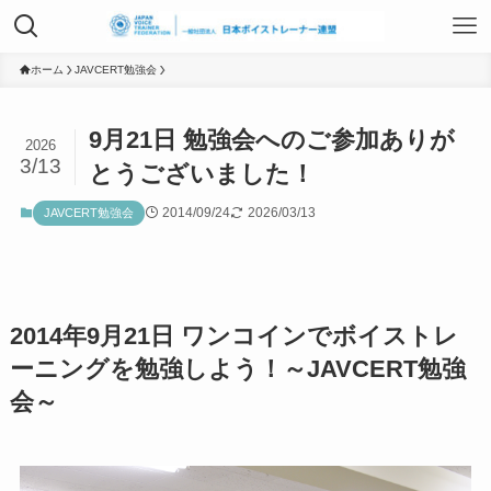
TOP
ホーム
JAVCERT勉強会
9月21日 勉強会へのご参加ありが
2026
日本ボイストレーナー連盟資格認定につ
3/13
とうございました！
いて
2014/09/24
2026/03/13
JAVCERT勉強会
ボイストレーニングサービス
2014年9月21日 ワンコインでボイストレ
ボイストレーニング勉強会
ーニングを勉強しよう！～JAVCERT勉強
会～
組織概要