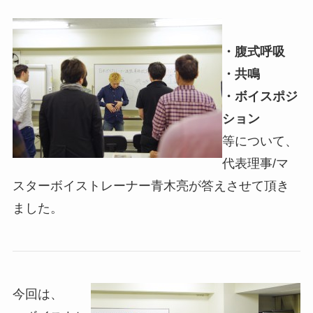
・腹式呼吸
・共鳴
・ボイスポジ
ション
等について、
代表理事/マ
スターボイストレーナー青木亮が答えさせて頂き
ました。
今回は、