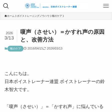
TOP
ホーム
ボイストレーニングノウハウ
喉のケア
嗄声（させい）＝かすれ声の原因
2026
日本ボイストレーナー連盟資格認定につ
3/13
と、改善方法
いて
2016/04/15
2026/03/13
喉のケア
ボイストレーニングサービス
こんにちは。
ボイストレーニング勉強会
日本ボイストレーナー連盟 ボイストレーナーの鈴
木智大です。
組織概要
「嗄声（させい）」＝「かすれ声」に悩んでいる