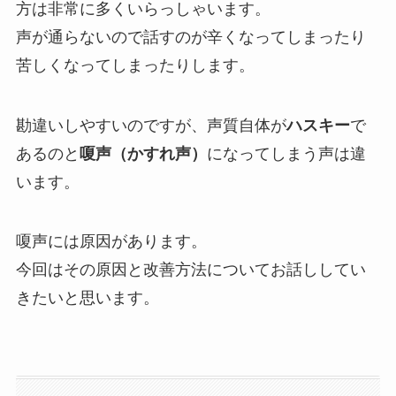
方は非常に多くいらっしゃいます。
年間事業計画
声が通らないので話すのが辛くなってしまったり
苦しくなってしまったりします。
よくあるご質問
勘違いしやすいのですが、声質自体が
ハスキー
で
あるのと
嗄声（かすれ声）
になってしまう声は違
取材・講演などのご依頼
います。
お問合せ
嗄声には原因があります。
今回はその原因と改善方法についてお話ししてい
きたいと思います。