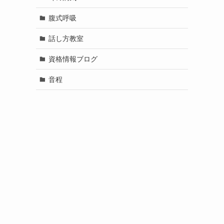
腹式呼吸
話し方教室
資格情報ブログ
音程