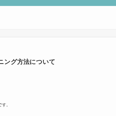
TOP
日本ボイストレーナー連盟資格認定につい
ボイストレーニングサービス
ニング方法について
ボイストレーニング勉強会
組織概要
です。