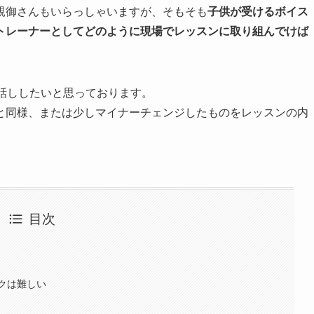
親御さんもいらっしゃいますが、そもそも
年間事業計画
子供が受けるボイス
トレーナーとしてどのように現場でレッスンに取り組んでけば
よくあるご質問
話ししたいと思っております。
と同様、または少しマイナーチェンジしたものをレッスンの内
取材・講演などのご依頼
お問合せ
目次
クは難しい