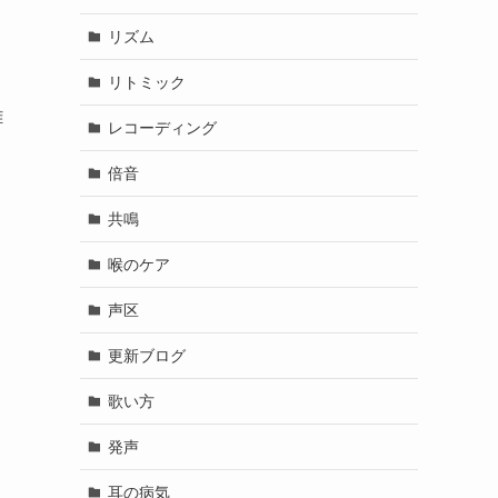
リズム
リトミック
難
レコーディング
倍音
共鳴
喉のケア
声区
更新ブログ
歌い方
発声
耳の病気