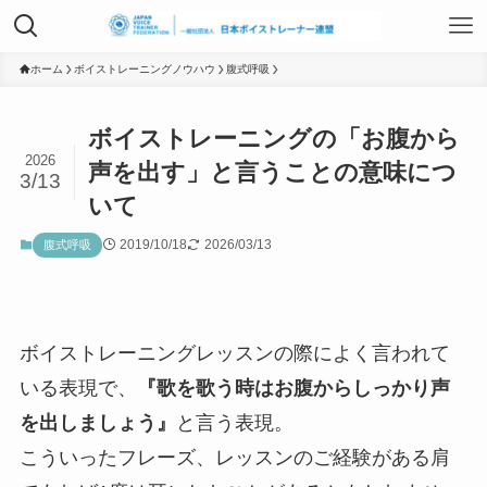
TOP
ホーム
ボイストレーニングノウハウ
腹式呼吸
ボイストレーニングの「お腹から
日本ボイストレーナー連盟資格認定につ
2026
声を出す」と言うことの意味につ
3/13
いて
いて
2019/10/18
2026/03/13
腹式呼吸
ボイストレーニングサービス
ボイストレーニング勉強会
ボイストレーニングレッスンの際によく言われて
いる表現で、
『歌を歌う時はお腹からしっかり声
を出しましょう』
と言う表現。
組織概要
こういったフレーズ、レッスンのご経験がある肩