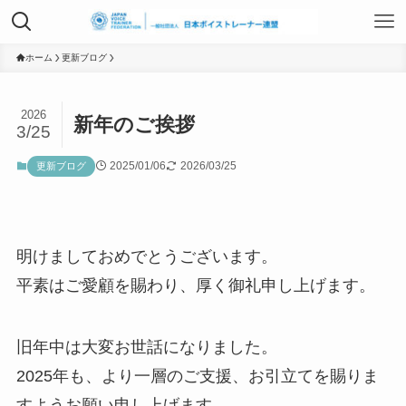
TOP
ホーム
更新ブログ
2026
新年のご挨拶
日本ボイストレーナー連盟資格認定につ
3/25
いて
2025/01/06
2026/03/25
更新ブログ
ボイストレーニングサービス
明けましておめでとうございます。
平素はご愛顧を賜わり、厚く御礼申し上げます。
ボイストレーニング勉強会
旧年中は大変お世話になりました。
組織概要
2025年も、より一層のご支援、お引立てを賜りま
すようお願い申し上げます。