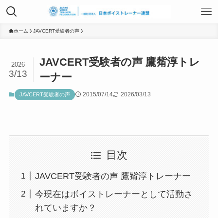
TOP
ホーム
JAVCERT受験者の声
JAVCERT受験者の声 鷹觜淳トレ
2026
日本ボイストレーナー連盟資格認定につ
3/13
ーナー
いて
2015/07/14
2026/03/13
JAVCERT受験者の声
ボイストレーニングサービス
目次
ボイストレーニング勉強会
JAVCERT受験者の声 鷹觜淳トレーナー
組織概要
今現在はボイストレーナーとして活動さ
れていますか？