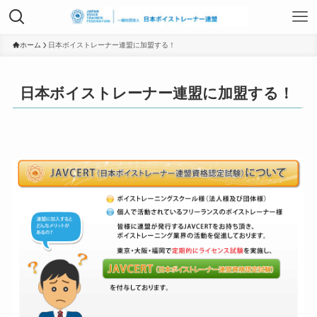
TOP
ホーム
日本ボイストレーナー連盟に加盟する！
日本ボイストレーナー連盟に加盟する！
日本ボイストレーナー連盟資格認定につ
いて
ボイストレーニングサービス
ボイストレーニング勉強会
組織概要